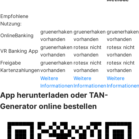
Empfohlene
Nutzung:
gruenerhaken
gruenerhaken
gruenerhaken
OnlineBanking
vorhanden
vorhanden
vorhanden
gruenerhaken
rotesx
nicht
rotesx
nicht
VR Banking App
vorhanden
vorhanden
vorhanden
Freigabe
gruenerhaken
rotesx
nicht
rotesx
nicht
Kartenzahlungen
vorhanden
vorhanden
vorhanden
Weitere
Weitere
Weitere
Informationen
Informationen
Informatione
App herunterladen oder TAN-
Generator online bestellen