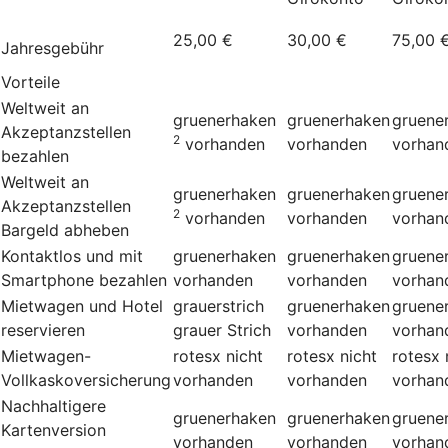
25,00 €
30,00 €
75,00 
Jahresgebühr
Vorteile
Weltweit an
gruenerhaken
gruenerhaken
gruene
Akzeptanzstellen
2
vorhanden
vorhanden
vorhan
bezahlen
Weltweit an
gruenerhaken
gruenerhaken
gruene
Akzeptanzstellen
2
vorhanden
vorhanden
vorhan
Bargeld abheben
Kontaktlos und mit
gruenerhaken
gruenerhaken
gruene
Smartphone bezahlen
vorhanden
vorhanden
vorhan
Mietwagen und Hotel
grauerstrich
gruenerhaken
gruene
reservieren
grauer Strich
vorhanden
vorhan
Mietwagen-
rotesx
nicht
rotesx
nicht
rotesx
Vollkaskoversicherung
vorhanden
vorhanden
vorhan
Nachhaltigere
gruenerhaken
gruenerhaken
gruene
Kartenversion
vorhanden
vorhanden
vorhan