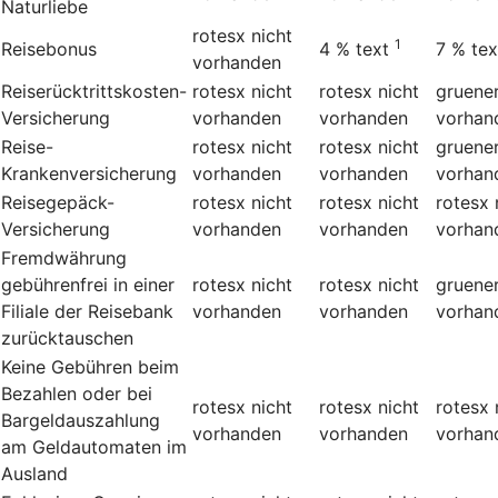
Naturliebe
rotesx
nicht
1
Reisebonus
4 %
text
7 %
tex
vorhanden
Reiserücktrittskosten-
rotesx
nicht
rotesx
nicht
gruene
Versicherung
vorhanden
vorhanden
vorhan
Reise-
rotesx
nicht
rotesx
nicht
gruene
Krankenversicherung
vorhanden
vorhanden
vorhan
Reisegepäck-
rotesx
nicht
rotesx
nicht
rotesx
Versicherung
vorhanden
vorhanden
vorhan
Fremdwährung
gebührenfrei in einer
rotesx
nicht
rotesx
nicht
gruene
Filiale der Reisebank
vorhanden
vorhanden
vorhan
zurücktauschen
Keine Gebühren beim
Bezahlen oder bei
rotesx
nicht
rotesx
nicht
rotesx
Bargeldauszahlung
vorhanden
vorhanden
vorhan
am Geldautomaten im
Ausland