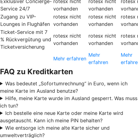
Exklusiver Concierge-
rotesx
nicht
rotesx
nicht
rotesx
Service 24/7
vorhanden
vorhanden
vorhan
Zugang zu VIP-
rotesx
nicht
rotesx
nicht
rotesx
Lounges in Flughäfen
vorhanden
vorhanden
vorhan
Ticket-Service mit 7
rotesx
nicht
rotesx
nicht
rotesx
% Rückvergütung und
vorhanden
vorhanden
vorhan
Ticketversicherung
Mehr
Mehr
Mehr erfahren
erfahren
erfahre
FAQ zu Kreditkarten
Was bedeutet „Sofortumrechnung“ in Euro, wenn ich
meine Karte im Ausland benutze?
Hilfe, meine Karte wurde im Ausland gesperrt. Was muss
ich tun?
Ich bestelle eine neue Karte oder meine Karte wird
ausgetauscht. Kann ich meine PIN behalten?
Wie entsorge ich meine alte Karte sicher und
umweltverträglich?