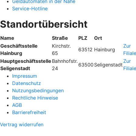
Geldautomaten in der Nähe
Service-Hotline
Standortübersicht
Name
Straße
PLZ
Ort
Geschäftsstelle
Kirchstr.
Zur
63512
Hainburg
Hainburg
65
Filial
Hauptgeschäftsstelle
Bahnhofstr.
Zur
63500
Seligenstadt
Seligenstadt
24
Filial
Impressum
Datenschutz
Nutzungsbedingungen
Rechtliche Hinweise
AGB
Barrierefreiheit
Vertrag widerrufen